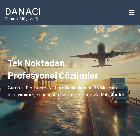
DANACI
Gümrük Müşavirliği
Tek Noktadan
Profesyonel Çözümler
Gümrük, Dış Ticaret ve Lojistik alanlarında 35 yılı aşkın
deneyimimizi, konusunda uzman kadromuzla buluşturduk