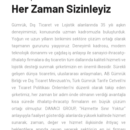
Her Zaman Sizinleyiz
Gümrük, Dış Ticaret ve Lojistik alanlarında 35 yılı aşkın
deneyimimizi, konusunda uzman kadromuzla buluşturduk.
Yoğun ve uzun yılların birikimini sektöre çözüm ortağı olarak
taşımanın gururunu yaşıyoruz. Deneyimli kadrosu, modern
teknolojik donanımı ve çağdaş iş anlayışı ile sanayici-ihracatçı-
ithalatçı firmalara dış ticaretin tüm dallarında kaliteli hizmeti ve
lojistik desteği sunmak şirketimizin en önemli ilkesidir. Sürekli
gelişen dünya ticaretini, uluslararası anlaşmaları, AB Gümrük
Birliği ve Dış Ticaret Mevzuatı’nı, Türk Gümrük Tarife Cetveli’ni
ve Ticaret Politikası Önlemleri’ni düzenli olarak takip eden
şirketimiz, her zaman bir adım önde olmanın verdiği avantajla
kısa sürede ithalatçı-ihracatçı firmaların en büyük çözüm
ortağı olmuştur. DANACI GROUP, "Hizmette Sınır Yoktur"
anlayışıyla faaliyet gösterdiği alanlarda yüksek kalitede hizmet
sunarak; zaman, değer ve hizmet ilişkisinde ihtiyaç ve
beklentilere anında cevap vererek sektörün en iyi firması