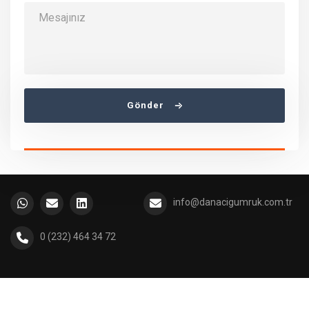
Gönder
info@danacigumruk.com.tr
0 (232) 464 34 72